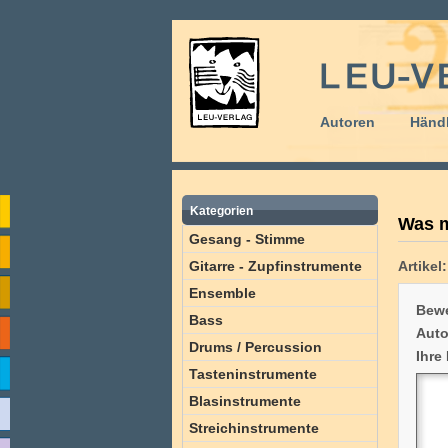
Autoren
Händl
Kategorien
Was m
Gesang - Stimme
Gitarre - Zupfinstrumente
Artikel:
Ensemble
Bewe
Bass
Auto
Drums / Percussion
Ihre
Tasteninstrumente
Blasinstrumente
Streichinstrumente