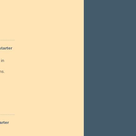
tarter
 in
ns.
arter