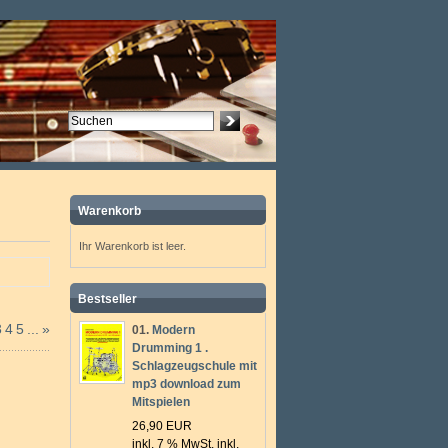
Warenkorb
Ihr Warenkorb ist leer.
Bestseller
3
4
5
...
»
01.
Modern
Drumming 1 .
Schlagzeugschule mit
mp3 download zum
Mitspielen
26,90 EUR
inkl. 7 % MwSt. inkl.