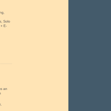
ng,
s, Solo
 + E-
us an
m
,