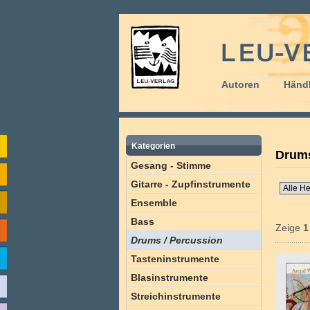
Autoren
Händl
Kategorien
Drums
Gesang - Stimme
Gitarre - Zupfinstrumente
Ensemble
Bass
Zeige
1
Drums / Percussion
Tasteninstrumente
Blasinstrumente
Streichinstrumente