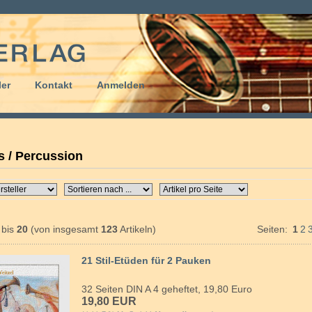
er
Kontakt
Anmelden
 / Percussion
bis
20
(von insgesamt
123
Artikeln)
Seiten:
1
2
21 Stil-Etüden für 2 Pauken
32 Seiten DIN A 4 geheftet, 19,80 Euro
19,80 EUR