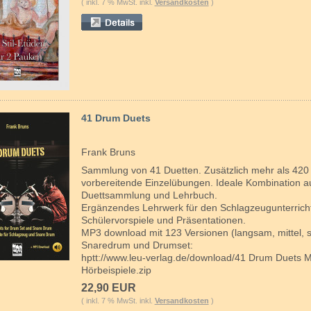
( inkl. 7 % MwSt. inkl.
Versandkosten
)
41 Drum Duets
Frank Bruns
Sammlung von 41 Duetten. Zusätzlich mehr als 420
vorbereitende Einzelübungen. Ideale Kombination a
Duettsammlung und Lehrbuch.
Ergänzendes Lehrwerk für den Schlagzeugunterricht
Schülervorspiele und Präsentationen.
MP3 download mit 123 Versionen (langsam, mittel, s
Snaredrum und Drumset:
hptt://www.leu-verlag.de/download/41 Drum Duets 
Hörbeispiele.zip
22,90 EUR
( inkl. 7 % MwSt. inkl.
Versandkosten
)