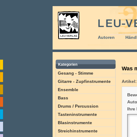
Autoren
Händl
Kategorien
Was m
Gesang - Stimme
Gitarre - Zupfinstrumente
Artikel:
Ensemble
Bewe
Bass
Auto
Drums / Percussion
Ihre
Tasteninstrumente
Blasinstrumente
Streichinstrumente