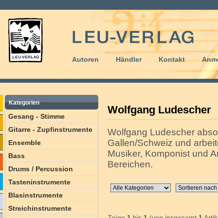
Autoren
Händler
Kontakt
Anm
Kategorien
Wolfgang Ludescher
Gesang - Stimme
Gitarre - Zupfinstrumente
Wolfgang Ludescher absolv
Gallen/Schweiz und arbeite
Ensemble
Musiker, Komponist und Ar
Bass
Bereichen.
Drums / Percussion
Tasteninstrumente
Blasinstrumente
Streichinstrumente
Zeige
1
bis
1
(von insgesamt
1
Artik