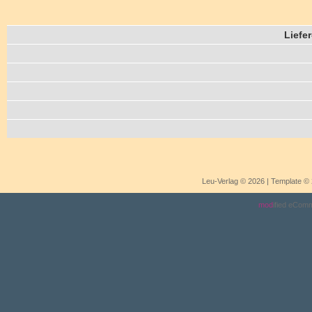
Liefe
Leu-Verlag © 2026 | Template 
mod
ified eCom