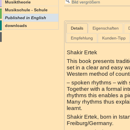
Musiktheorie
Bild vergrößern
Musikschule - Schule
Published in English
downloads
Details
Eigenschaften
Empfehlung
Kunden-Tipp
Shakir Ertek
This book presents tradit
set in a clear and easy w
Western method of count
– spoken rhythms – with s
Together with a formal int
rhythms this enables a pic
Many rhythms thus expla
learnt.
Shakir Ertek, born in Ist
Freiburg/Germany.