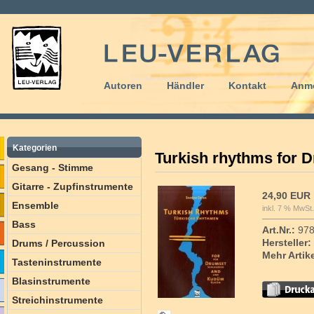
Autoren
Händler
Kontakt
Anm
Kategorien
Turkish rhythms for
Gesang - Stimme
Gitarre - Zupfinstrumente
24,90 EUR
Ensemble
inkl. 7 % MwSt.
Bass
Art.Nr.:
978
Hersteller:
Drums / Percussion
Mehr Artik
Tasteninstrumente
Blasinstrumente
Streichinstrumente