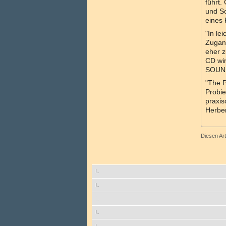
führt.
und So
eines 
"In le
Zugang
eher z
CD wir
SOUND
"The P
Probie
praxis
Herbe
Diesen Ar