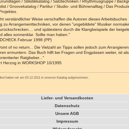
 Grundlagen / Stilistikkatalog / Satztechniken / Rhythmusgruppe / Back
list / Groovekatalog / Partitur / Studio- und Bühnenalltag / Das Produz
Projektes.
icht verständlicher Weise verschaffen die Autoren dieses Arbeitsbuches
 zu Arrangementtechniken, vor denen "ungebildete" Musiker normale
urückschrecken.... und spätestens durch die Klangbeispiele der beigel
d alles sonnenklar. Sollte man haben."
CHECK Februar 1998 (PP)
oint of no return... Die Vielzahl an Tipps sollen jedoch zum Arrangiere
ren ermuntern. Das Buch hilft bei Fragen und Engpässen weiter, ist al
orientierter Ratgbeber..."
rt Herzog in WORKSHOP 10/1995
tikel haben wir am 03.12.2011 in unseren Katalog aufgenommen.
Liefer- und Versandkosten
Datenschutz
Unsere AGB
Impressum