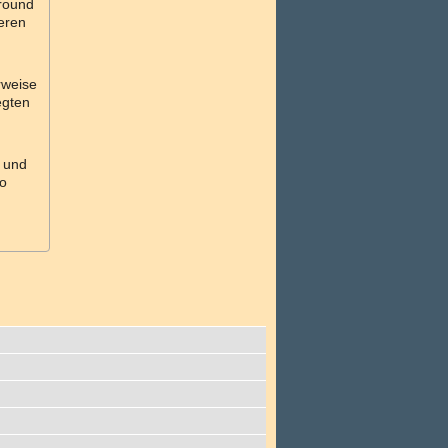
ground
ieren
rweise
egten
n und
so