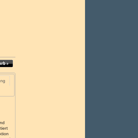
ung
und
iert
ktion