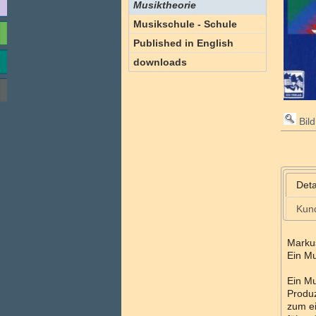
Musiktheorie
Musikschule - Schule
Published in English
downloads
Bild
Deta
Kun
Markus
Ein Mu
Ein Mu
Produz
zum e