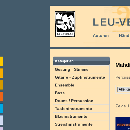
Autoren
Händl
Kategorien
Mahdi
Gesang - Stimme
Gitarre - Zupfinstrumente
Percuss
Ensemble
Bass
Drums / Percussion
Zeige
1
Tasteninstrumente
Blasinstrumente
Streichinstrumente