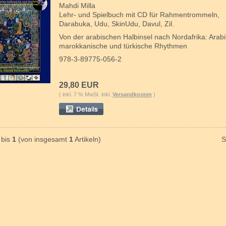
Mahdi Milla
Lehr- und Spielbuch mit CD für Rahmentrommeln,
Darabuka, Udu, SkinUdu, Davul, Zil.
Von der arabischen Halbinsel nach Nordafrika: Arab
marokkanische und türkische Rhythmen
978-3-89775-056-2
29,80 EUR
( inkl. 7 % MwSt. inkl.
Versandkosten
)
bis
1
(von insgesamt
1
Artikeln)
S