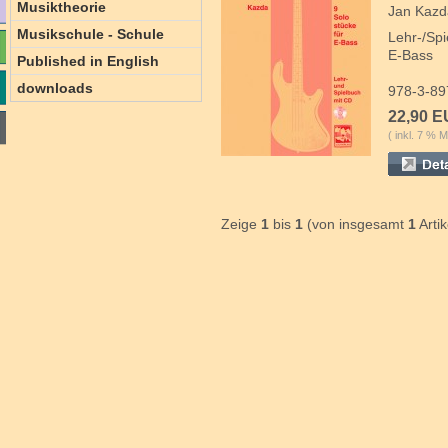
Musiktheorie
Jan Kazd
Musikschule - Schule
Lehr-/Spi
E-Bass
Published in English
downloads
978-3-89
22,90 
( inkl. 7 % M
Zeige
1
bis
1
(von insgesamt
1
Artik