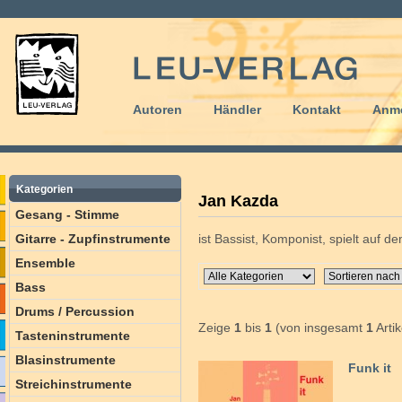
Autoren
Händler
Kontakt
Anm
Kategorien
Jan Kazda
Gesang - Stimme
Gitarre - Zupfinstrumente
ist Bassist, Komponist, spielt auf 
Ensemble
Bass
Drums / Percussion
Zeige
1
bis
1
(von insgesamt
1
Artik
Tasteninstrumente
Blasinstrumente
Funk it
Streichinstrumente