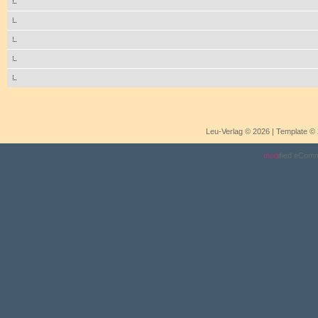
Leu-Verlag © 2026 | Template 
mod
ified eCom