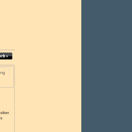
ung
siker.
es