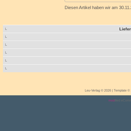
Diesen Artikel haben wir am 30.1
Liefe
Leu-Verlag © 2026 | Template 
mod
ified eCom