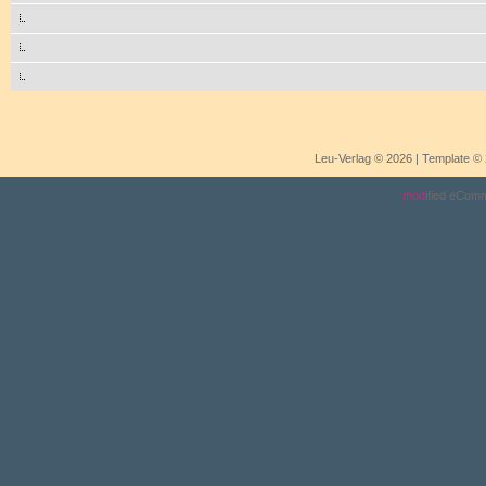
Leu-Verlag © 2026 | Template 
mod
ified eCom